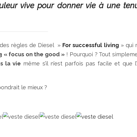
couleur vive pour donner vie à une ten
 des règles de Diesel »
For successful living
» qui
 23 « focus on the good »
! Pourquoi ? Tout simplem
s la vie
même s’il n’est parfois pas facile et que l
pondrait le mieux ?