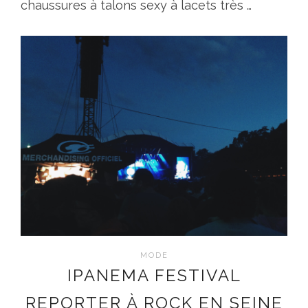
chaussures à talons sexy à lacets très …
MODE
IPANEMA FESTIVAL
REPORTER À ROCK EN SEINE