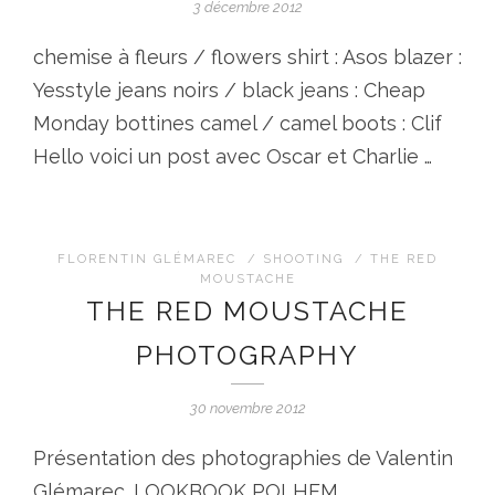
3 décembre 2012
chemise à fleurs / flowers shirt : Asos blazer :
Yesstyle jeans noirs / black jeans : Cheap
Monday bottines camel / camel boots : Clif
Hello voici un post avec Oscar et Charlie …
FLORENTIN GLÉMAREC
/
SHOOTING
/
THE RED
MOUSTACHE
THE RED MOUSTACHE
PHOTOGRAPHY
30 novembre 2012
Présentation des photographies de Valentin
Glémarec. LOOKBOOK POLHEM