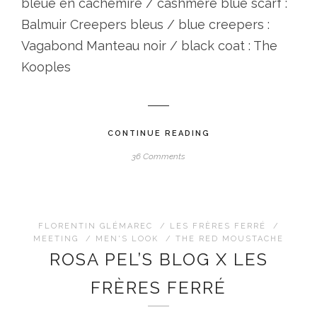
bleue en cachemire / cashmere blue scarf :
Balmuir Creepers bleus / blue creepers :
Vagabond Manteau noir / black coat : The
Kooples
CONTINUE READING
36 Comments
FLORENTIN GLÉMAREC
/
LES FRÈRES FERRÉ
/
MEETING
/
MEN'S LOOK
/
THE RED MOUSTACHE
ROSA PEL’S BLOG X LES
FRÈRES FERRÉ