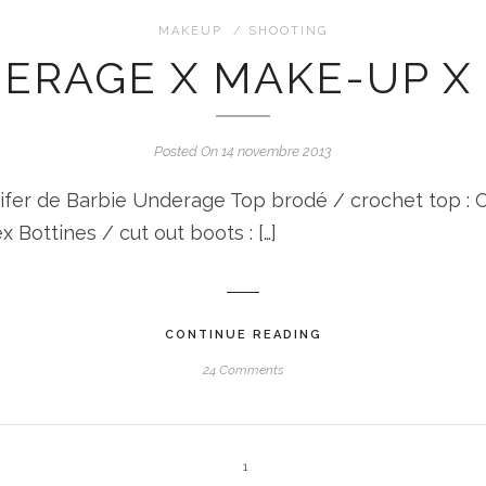
MAKEUP
/
SHOOTING
ERAGE X MAKE-UP X
Posted On 14 novembre 2013
nnifer de Barbie Underage Top brodé / crochet top : 
 Bottines / cut out boots : […]
CONTINUE READING
24 Comments
1