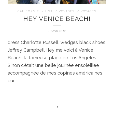
CALIFORNIE
/
USA
/
VOYAGES
/
VOYAGES
HEY VENICE BEACH!
21 mai 2012
dress Charlotte Russell, wedges black shoes
Jeffrey Campbell Hey me voici à Venice
Beach, la fameuse plage de Los Angeles.
Sinon c'était une belle journée ensoleillée
accompagnée de mes copines américaines
qui …
1