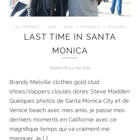
CALIFORNIE
/
USA
/
USA
/
VOYAGES
/
VOYAGES
LAST TIME IN SANTA
MONICA
Posted On 23 mai 2012
Brandy Melville clothes gold stud
shoes/slippers cloutés dorés: Steve Madden
Quelques photos de Santa Monica City et de
Venice beach avec mes amis, je passe mes
derniers moments en Californie avec ce
magnifique temps qui va vraiment me
manquer. Je […]