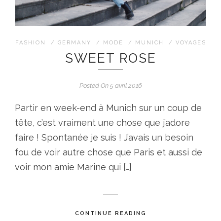
FASHION
/
GERMANY
/
MODE
/
MUNICH
/
VOYAGES
SWEET ROSE
Posted On 5 avril 2016
Partir en week-end à Munich sur un coup de
tête, c’est vraiment une chose que j’adore
faire ! Spontanée je suis ! J’avais un besoin
fou de voir autre chose que Paris et aussi de
voir mon amie Marine qui […]
CONTINUE READING