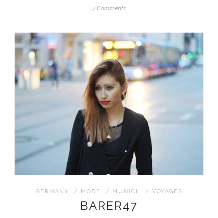
7 Comments
GERMANY
/
MODE
/
MUNICH
/
VOYAGES
BARER47