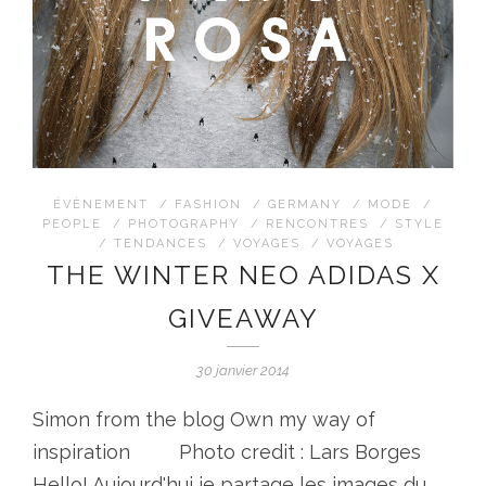
ÉVÈNEMENT
/
FASHION
/
GERMANY
/
MODE
/
PEOPLE
/
PHOTOGRAPHY
/
RENCONTRES
/
STYLE
/
TENDANCES
/
VOYAGES
/
VOYAGES
THE WINTER NEO ADIDAS X
GIVEAWAY
30 janvier 2014
Simon from the blog Own my way of
inspiration Photo credit : Lars Borges
Hello! Aujourd'hui je partage les images du