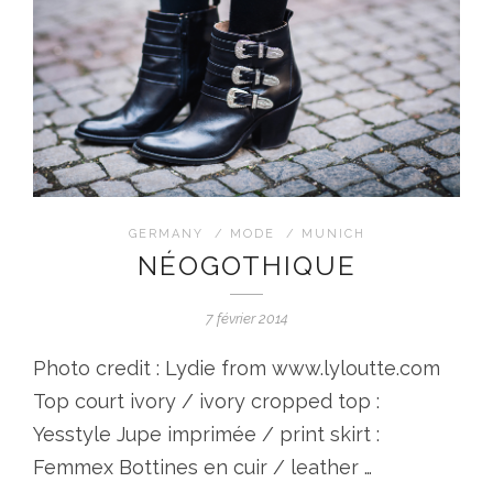
GERMANY
/
MODE
/
MUNICH
NÉOGOTHIQUE
7 février 2014
Photo credit : Lydie from www.lyloutte.com
Top court ivory / ivory cropped top :
Yesstyle Jupe imprimée / print skirt :
Femmex Bottines en cuir / leather …