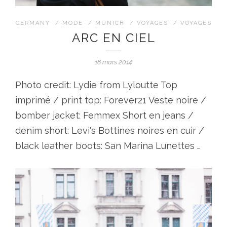
GERMANY
/
MODE
/
MUNICH
/
VOYAGES
/
VOYAGES
ARC EN CIEL
18 mars 2014
Photo credit: Lydie from Lyloutte Top
imprimé / print top: Forever21 Veste noire /
bomber jacket: Femmex Short en jeans /
denim short: Levi's Bottines noires en cuir /
black leather boots: San Marina Lunettes …