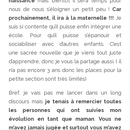
naissance
mais bientôt il sera temps pour
nous de nous s’éloigner un petit peu !
Car
prochainement, il ira à la maternelle !!!
Je
suis si contente qu’il puisse enfin intégrer une
école. Pour qu’il puisse s’épanouir et
sociabiliser avec d’autres enfants. C’est
une sacrée nouvelle que je viens tout juste
d’apprendre, donc je vous la partage aussi. ( il
n’a pas encore 3 ans donc les places pour la
petite section sont très limités)
Bref, je vais pas me lancer dans un long
discours mais
je tenais à remercier toutes
les personnes qui ont suivies mon
évolution en tant que maman
.
Vous ne
m’avez jamais jugée et surtout vous m’avez