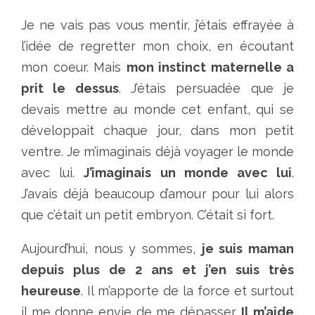
Je ne vais pas vous mentir, j’étais effrayée à
l’idée de regretter mon choix, en écoutant
mon coeur. Mais
mon instinct maternelle a
prit le dessus
. J’étais persuadée que je
devais mettre au monde cet enfant, qui se
développait chaque jour, dans mon petit
ventre. Je m’imaginais déjà voyager le monde
avec lui.
J’imaginais un monde avec lui
.
J’avais déjà beaucoup d’amour pour lui alors
que c’était un petit embryon. C’était si fort.
Aujourd’hui, nous y sommes,
je suis maman
depuis plus de 2 ans et j’en suis très
heureuse
. Il m’apporte de la force et surtout
il me donne envie de me dépasser.
Il m’aide