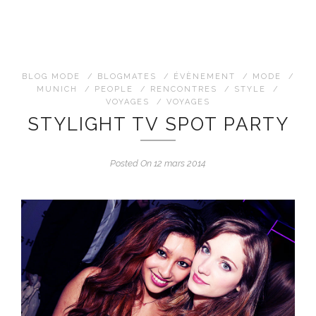
BLOG MODE
/
BLOGMATES
/
ÉVÈNEMENT
/
MODE
/
MUNICH
/
PEOPLE
/
RENCONTRES
/
STYLE
/
VOYAGES
/
VOYAGES
STYLIGHT TV SPOT PARTY
Posted On 12 mars 2014