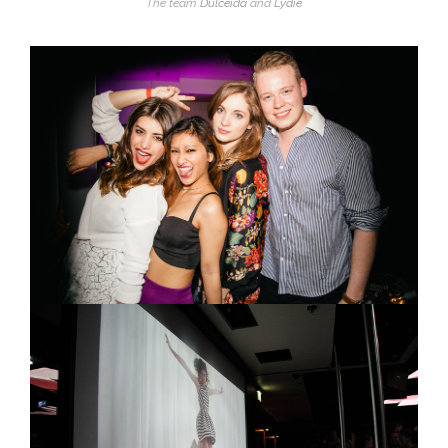
The team
Dulceida
and
Lydie