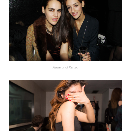
Aude
and
Kenza