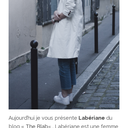
Aujourd’hui je vous présente
Labériane
du
blog «
The Blab
« . Labériane est une femme