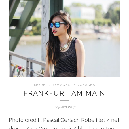
MODE
/
VOYAGES
/
VOYAGES
FRANKFURT AM MAIN
27 juillet 2013
Photo credit : Pascal Gerlach Robe filet / net
dress : Zara Crop top noir / black crop top :