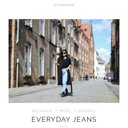
10 Comments
BELGIQUE
/
MODE
/
VOYAGES
EVERYDAY JEANS